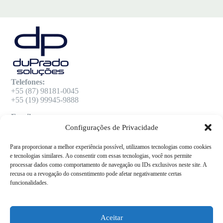
Telefones:
+55 (87) 98181-0045
+55 (19) 99945-9888
Email:
adm.vendas@dupradosolucoes.com.br
Configurações de Privacidade
Para proporcionar a melhor experiência possível, utilizamos tecnologias como cookies
e tecnologias similares. Ao consentir com essas tecnologias, você nos permite
Menu
processar dados como comportamento de navegação ou IDs exclusivos neste site. A
recusa ou a revogação do consentimento pode afetar negativamente certas
Home
funcionalidades.
Soluções
Sobre Nós
Notícias
Fale Conosco
Aceitar